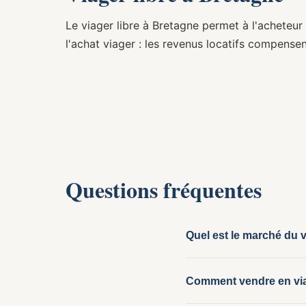
Le viager libre à Bretagne permet à l'acheteu
l'achat viager : les revenus locatifs compensen
Questions fréquentes
Quel est le marché du 
Bretagne dispose d'un 
Comment vendre en via
vendeurs seniors. La B
campagne. Les seniors 