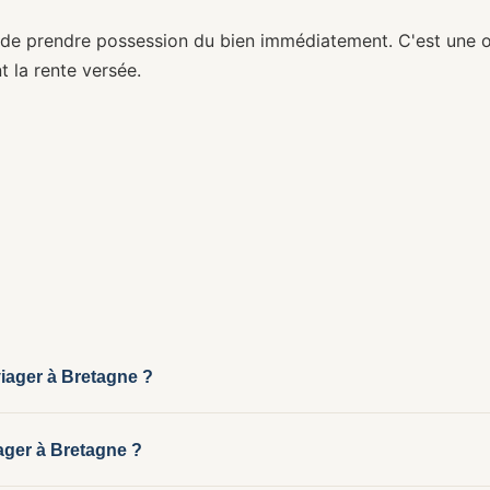
r de prendre possession du bien immédiatement. C'est une 
t la rente versée.
viager à Bretagne ?
marché viager actif avec une demande soutenue d'acheteur
ger à Bretagne ?
retagne offre un marché viager original : maisons et manoir
propriétaires de biens caractéristiques bretons sont nombr